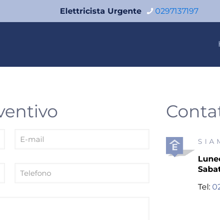
Elettricista Urgente
0297137197
ventivo
Contat
SIA
Luned
Saba
Tel:
0