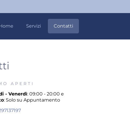
Home
Servizi
Contatti
ti
MO APERTI
i - Venerdì
: 09:00 - 20:00 e
to
: Solo su Appuntamento
297137197