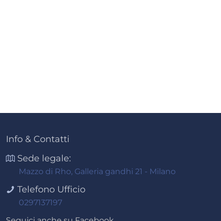
Info & Contatti
Sede legale:
Mazzo di Rho, Galleria gandhi 21 - Milano
Telefono Ufficio
0297137197
Seguici anche su Facebook