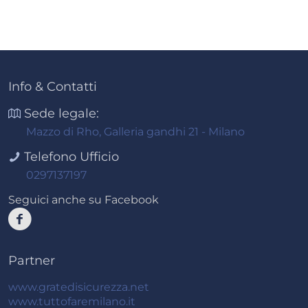
Info & Contatti
Sede legale:
Mazzo di Rho, Galleria gandhi 21 - Milano
Telefono Ufficio
0297137197
Seguici anche su Facebook
Partner
www.gratedisicurezza.net
www.tuttofaremilano.it