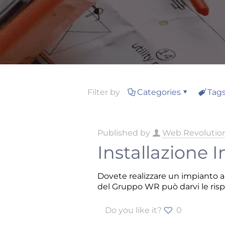
Filter by
Categories
Tag
Published by
Web Revolutio
Installazione 
Dovete realizzare un impianto an
del Gruppo WR può darvi le ris
Do you like it?
0