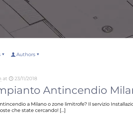
s
Authors
n
at
23/11/2018
Impianto Antincendio Mil
tincendio a Milano o zone limitrofe? Il servizio Install
poste che state cercando!
[…]