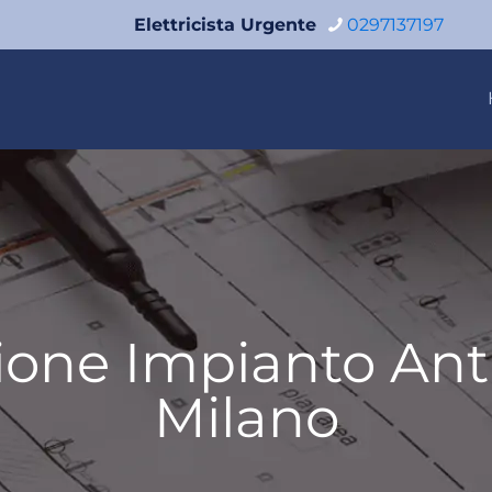
Elettricista Urgente
0297137197
zione Impianto An
Milano