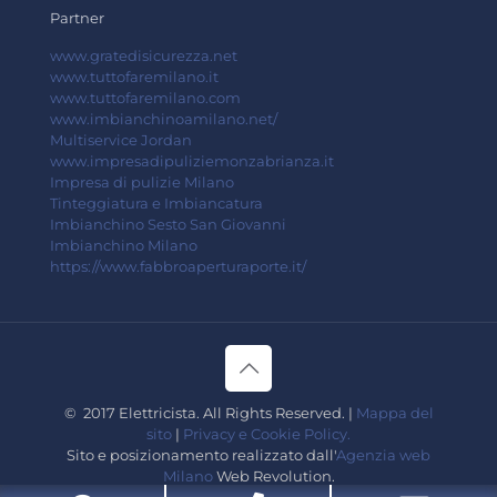
Partner
www.gratedisicurezza.net
www.tuttofaremilano.it
www.tuttofaremilano.com
www.imbianchinoamilano.net/
Multiservice Jordan
www.impresadipuliziemonzabrianza.it
Impresa di pulizie Milano
Tinteggiatura e Imbiancatura
Imbianchino Sesto San Giovanni
Imbianchino Milano
https://www.fabbroaperturaporte.it/
© 2017 Elettricista. All Rights Reserved. |
Mappa del
sito
|
Privacy e Cookie Policy.
Sito e posizionamento realizzato dall'
Agenzia web
Milano
Web Revolution.