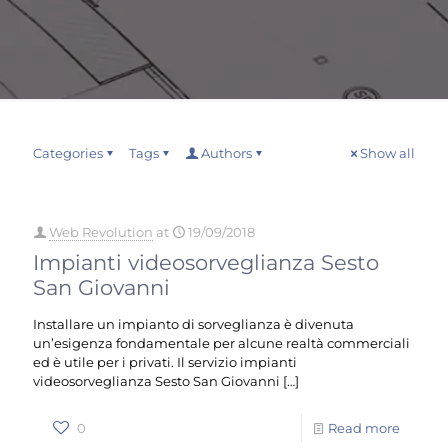
Categories
Tags
Authors
Show all
Web Revolution
at
19/09/2018
Impianti videosorveglianza Sesto
San Giovanni
Installare un impianto di sorveglianza è divenuta
un’esigenza fondamentale per alcune realtà commerciali
ed è utile per i privati. Il servizio impianti
videosorveglianza Sesto San Giovanni
[…]
0
Read more