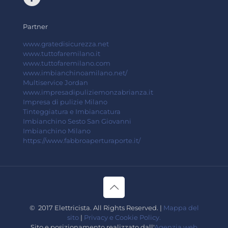
Partner
www.gratedisicurezza.net
www.tuttofaremilano.it
www.tuttofaremilano.com
www.imbianchinoamilano.net/
Multiservice Jordan
www.impresadipuliziemonzabrianza.it
Impresa di pulizie Milano
Tinteggiatura e Imbiancatura
Imbianchino Sesto San Giovanni
Imbianchino Milano
https://www.fabbroaperturaporte.it/
© 2017 Elettricista. All Rights Reserved. |
Mappa del
sito
|
Privacy e Cookie Policy.
Sito e posizionamento realizzato dall'
Agenzia web