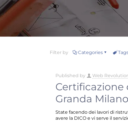
Filter by
Categories
Tag
Published by
Web Revolutio
Certificazione
Granda Milan
State facendo dei lavori di ristr
avere la DICO e vi serve il servizi