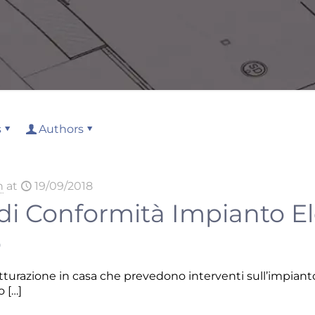
s
Authors
n
at
19/09/2018
 di Conformità Impianto El
o
utturazione in casa che prevedono interventi sull’impianto
o
[…]