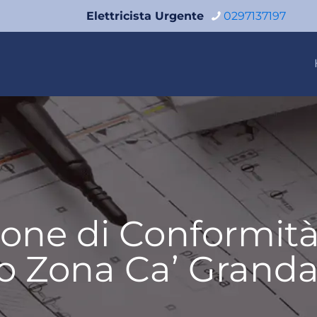
Elettricista Urgente
0297137197
zione di Conformit
co Zona Ca’ Grand