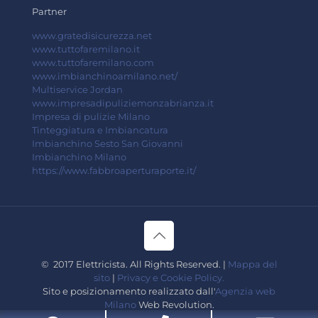
Partner
www.gratedisicurezza.net
www.tuttofaremilano.it
www.tuttofaremilano.com
www.imbianchinoamilano.net/
Multiservice Jordan
www.impresadipuliziemonzabrianza.it
Impresa di pulizie Milano
Tinteggiatura e Imbiancatura
Imbianchino Sesto San Giovanni
Imbianchino Milano
https://www.fabbroaperturaporte.it/
© 2017 Elettricista. All Rights Reserved. |
Mappa del
sito
|
Privacy e Cookie Policy.
Sito e posizionamento realizzato dall'
Agenzia web
Milano
Web Revolution.