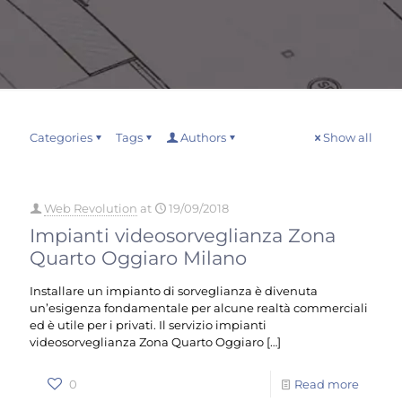
Categories
Tags
Authors
Show all
Web Revolution
at
19/09/2018
Impianti videosorveglianza Zona
Quarto Oggiaro Milano
Installare un impianto di sorveglianza è divenuta
un’esigenza fondamentale per alcune realtà commerciali
ed è utile per i privati. Il servizio impianti
videosorveglianza Zona Quarto Oggiaro
[…]
0
Read more