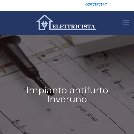
0297137197
Impianto antifurto
Inveruno