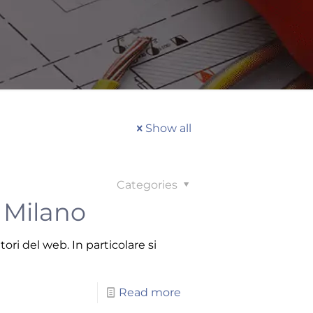
Show all
Categories
e Milano
ri del web. In particolare si
Read more