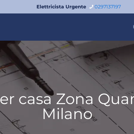
Elettricista Urgente
0297137197
per casa Zona Quart
Milano