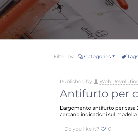
Filter by
Categories
Tag
Published by
Web Revolutio
Antifurto per 
L’argomento antifurto per casa Z
cercano indicazioni sul modello 
Do you like it?
0