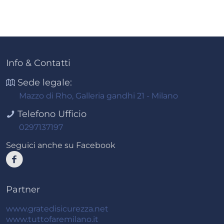
Info & Contatti
Sede legale:
Mazzo di Rho, Galleria gandhi 21 - Milano
Telefono Ufficio
0297137197
Seguici anche su Facebook
Partner
www.gratedisicurezza.net
www.tuttofaremilano.it