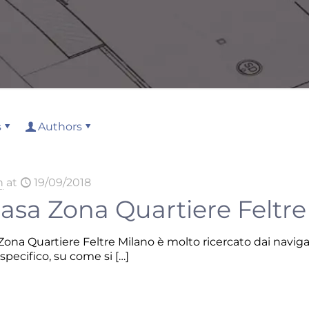
s
Authors
n
at
19/09/2018
casa Zona Quartiere Feltr
ona Quartiere Feltre Milano è molto ricercato dai navigato
specifico, su come si
[…]