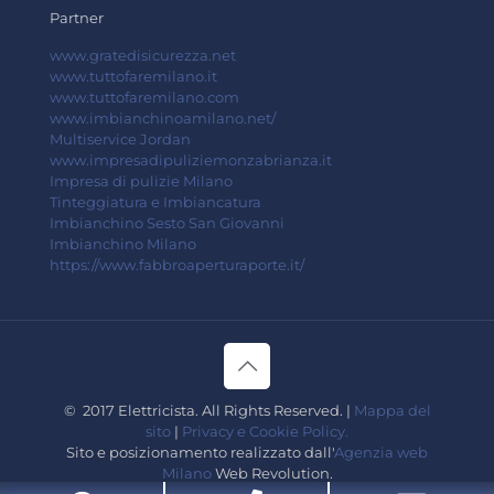
Partner
www.gratedisicurezza.net
www.tuttofaremilano.it
www.tuttofaremilano.com
www.imbianchinoamilano.net/
Multiservice Jordan
www.impresadipuliziemonzabrianza.it
Impresa di pulizie Milano
Tinteggiatura e Imbiancatura
Imbianchino Sesto San Giovanni
Imbianchino Milano
https://www.fabbroaperturaporte.it/
© 2017 Elettricista. All Rights Reserved. |
Mappa del
sito
|
Privacy e Cookie Policy.
Sito e posizionamento realizzato dall'
Agenzia web
Milano
Web Revolution.