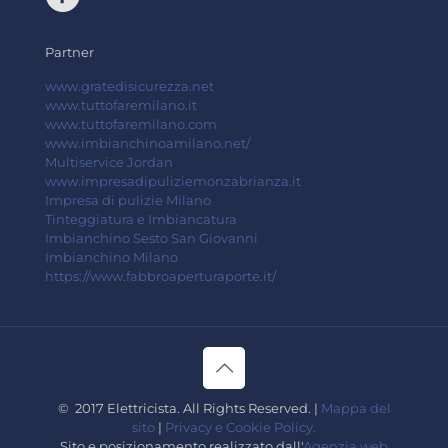
Partner
www.gratedisicurezza.net
www.tuttofaremilano.it
www.tuttofaremilano.com
www.imbianchinoamilano.net/
Multiservice Jordan
www.impresadipuliziemonzabrianza.it
Impresa di pulizie Milano
Tinteggiatura e Imbiancatura
Imbianchino Sesto San Giovanni
Imbianchino Milano
https://www.fabbroaperturaporte.it/
© 2017 Elettricista. All Rights Reserved. |
Mappa del
sito
|
Privacy e Cookie Policy.
Sito e posizionamento realizzato dall'
Agenzia web