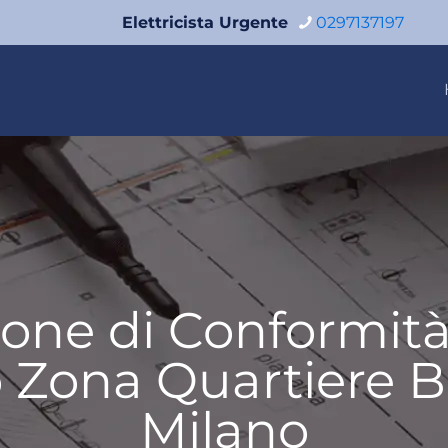
Elettricista Urgente
0297137197
zione di Conformit
o Zona Quartiere 
Milano