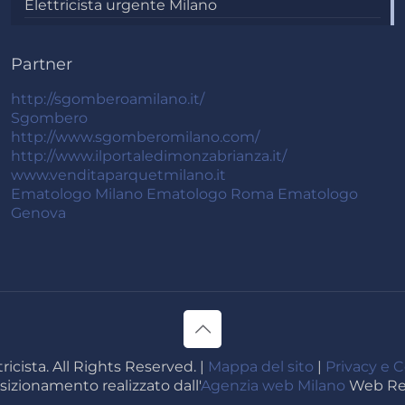
Elettricista urgente Milano
Partner
http://sgomberoamilano.it/
Sgombero
http://www.sgomberomilano.com/
http://www.ilportaledimonzabrianza.it/
www.venditaparquetmilano.it
Ematologo Milano
Ematologo Roma
Ematologo
Genova
ricista. All Rights Reserved. |
Mappa del sito
|
Privacy e C
sizionamento realizzato dall'
Agenzia web Milano
Web Rev