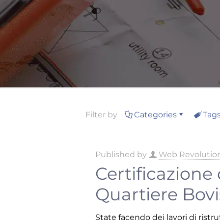
Filter by
Categories
Tag
Published by
Web Revolutio
Certificazione
Quartiere Bov
State facendo dei lavori di ristr