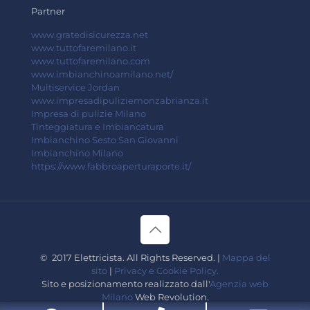
Partner
www.gratedisicurezza.net
www.tuttofaremilano.it
www.tuttofaremilano.com
www.imbianchinoamilano.net/
Multiservice Jordan
www.impresadipuliziemonzabrianza.it
Impresa di pulizie Milano
Tinteggiatura e Imbiancatura
Imbianchino Sesto San Giovanni
Imbianchino Milano
https://www.fabbroaperturaporte.it/
© 2017 Elettricista. All Rights Reserved. |
Mappa del
sito
|
Privacy e Cookie Policy.
Sito e posizionamento realizzato dall'
Agenzia web
Milano
Web Revolution.