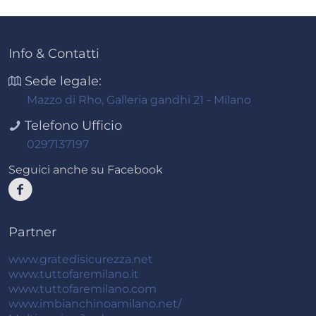
Info & Contatti
Sede legale:
Mazzo di Rho, Galleria gandhi 21 - Milano
Telefono Ufficio
0297137197
Seguici anche su Facebook
Partner
www.gratedisicurezza.net
www.tuttofaremilano.it
www.tuttofaremilano.com
www.imbianchinoamilano.net/