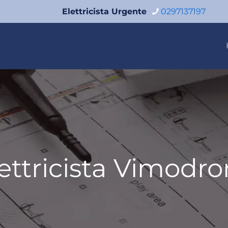
Elettricista Urgente
0297137197
ettricista Vimodr