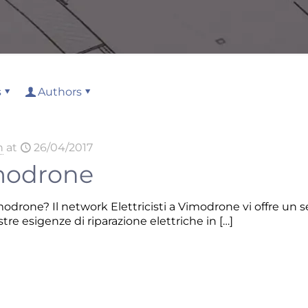
s
Authors
n
at
26/04/2017
imodrone
modrone? Il network Elettricisti a Vimodrone vi offre un s
tre esigenze di riparazione elettriche in
[…]