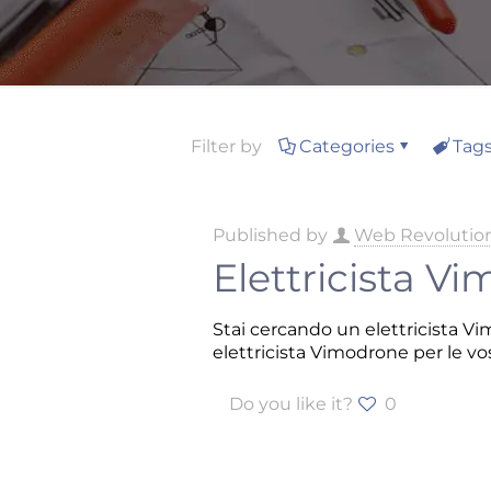
Filter by
Categories
Tag
Published by
Web Revolutio
Elettricista V
Stai cercando un elettricista Vi
elettricista Vimodrone per le vos
Do you like it?
0