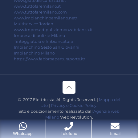
www.gratedisicurezza.net
www.tuttofaremilano.it
www.tuttofaremilano.com
www.imbianchinoamilano.net/
Multiservice Jordan
www.impresadipuliziemonzabrianza.it
Impresa di pulizie Milano
Tinteggiatura e Imbiancatura
Imbianchino Sesto San Giovanni
Imbianchino Milano
https://www.fabbroaperturaporte.it/
© 2017 Elettricista. All Rights Reserved. |
Mappa del
sito
|
Privacy e Cookie Policy.
Sito e posizionamento realizzato dall'
Agenzia web
Milano
Web Revolution.
Whatsapp
Telefono
Email