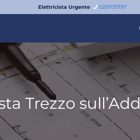
Elettricista Urgente
0297137197
ista Trezzo sull’Ad