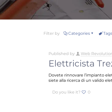
Filter by
Categories
Tag
Published by
Web Revolutio
Elettricista Tr
Dovete rinnovare l’impianto elet
siete alla ricerca di un valido el
Do you like it?
0