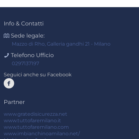
Info & Contatti
Sede legale:
Mazzo di Rho, Galleria gandhi 21 - Milano
Telefono Ufficio
0297137197
Seguici anche su Facebook
Partner
www.gratedisicurezza.net
www.tuttofaremilano.it
www.tuttofaremilano.com
www.imbianchinoamilano.net/