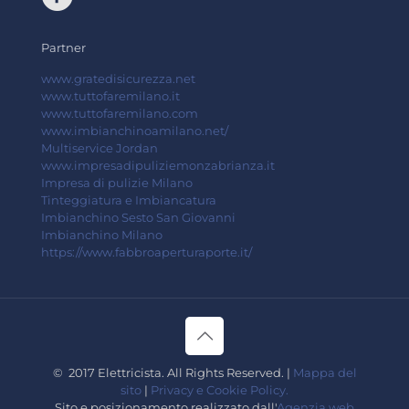
Partner
www.gratedisicurezza.net
www.tuttofaremilano.it
www.tuttofaremilano.com
www.imbianchinoamilano.net/
Multiservice Jordan
www.impresadipuliziemonzabrianza.it
Impresa di pulizie Milano
Tinteggiatura e Imbiancatura
Imbianchino Sesto San Giovanni
Imbianchino Milano
https://www.fabbroaperturaporte.it/
© 2017 Elettricista. All Rights Reserved. |
Mappa del
sito
|
Privacy e Cookie Policy.
Sito e posizionamento realizzato dall'
Agenzia web