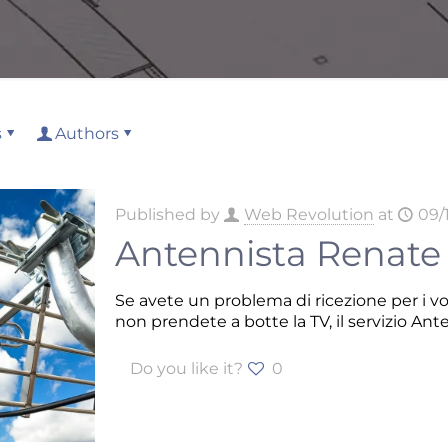
s
Authors
Published by
Web Revolution
at
09/
Antennista Renate
Se avete un problema di ricezione per i vos
non prendete a botte la TV, il servizio A
Do you like it?
0