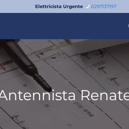
Elettricista Urgente
0297137197
Antennista Renat