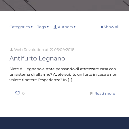
Categories
Tags
Authors
Show all
Web Revolution
at
05/09/2018
Antifurto Legnano
Siete di Legnano e state pensando di attrezzare casa con
un sistema di allarme? Avete subito un furto in casa e non
volete ripetere l’esperienza? In
[…]
0
Read more