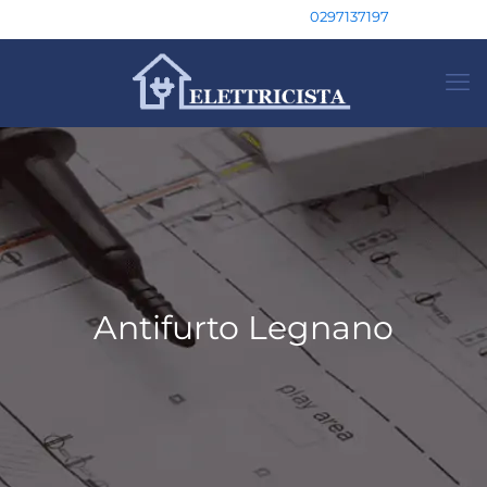
0297137197
Antifurto Legnano